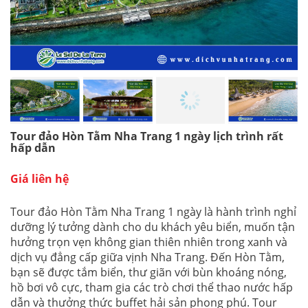
Tour đảo Hòn Tằm Nha Trang 1 ngày lịch trình rất
hấp dẫn
Giá liên hệ
Tour đảo Hòn Tằm Nha Trang 1 ngày là hành trình nghỉ
dưỡng lý tưởng dành cho du khách yêu biển, muốn tận
hưởng trọn vẹn không gian thiên nhiên trong xanh và
dịch vụ đẳng cấp giữa vịnh Nha Trang. Đến Hòn Tằm,
bạn sẽ được tắm biển, thư giãn với bùn khoáng nóng,
hồ bơi vô cực, tham gia các trò chơi thể thao nước hấp
dẫn và thưởng thức buffet hải sản phong phú. Tour