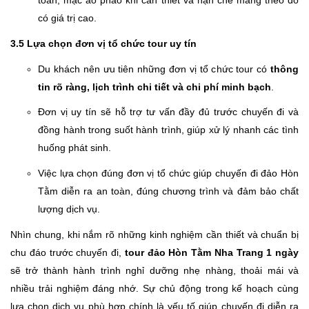
toàn, mặc áo phao khi cần thiết và hạn chế mang theo đồ
có giá trị cao.
3.5 Lựa chọn đơn vị tổ chức tour uy tín
Du khách nên ưu tiên những đơn vị tổ chức tour có
thông
tin rõ ràng, lịch trình chi tiết và chi phí minh bạch
.
Đơn vị uy tín sẽ hỗ trợ tư vấn đầy đủ trước chuyến đi và
đồng hành trong suốt hành trình, giúp xử lý nhanh các tình
huống phát sinh.
Việc lựa chọn đúng đơn vị tổ chức giúp chuyến đi đảo Hòn
Tằm diễn ra an toàn, đúng chương trình và đảm bảo chất
lượng dịch vụ.
Nhìn chung, khi nắm rõ những kinh nghiệm cần thiết và chuẩn bị
chu đáo trước chuyến đi,
tour đảo Hòn Tằm Nha Trang 1 ngày
sẽ trở thành hành trình nghỉ dưỡng nhẹ nhàng, thoải mái và
nhiều trải nghiệm đáng nhớ. Sự chủ động trong kế hoạch cùng
lựa chọn dịch vụ phù hợp chính là yếu tố giúp chuyến đi diễn ra