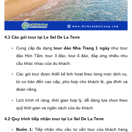
4.1 Các gói tour tại Le Sel De La Terre
Cung cấp đa dạng
tour đảo Nha Trang 1 ngày
như tour
đảo Hòn Tằm, tour 3 đảo, tour 4 đảo, đáp ứng nhiều nhu
cầu khác nhau của du khách.
Các gói tour được thiết kế linh hoạt theo từng mức dịch vụ,
từ cơ bản đến cao cấp, phù hợp cho khách lẻ, gia đình và
đoàn riêng.
Lịch trình rõ ràng, thời gian hợp lý, dễ dàng lựa chọn theo
quỹ thời gian và ngân sách của du khách.
4.2 Quy trình tiếp nhận tour tại Le Sel De La Terre
Bước 1:
Tiếp nhận nhu cầu tư vấn tour của khách hàng