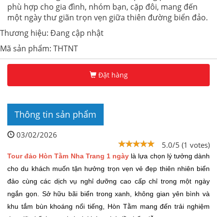
phù hợp cho gia đình, nhóm bạn, cặp đôi, mang đến
một ngày thư giãn trọn vẹn giữa thiên đường biển đảo.
Thương hiệu: Đang cập nhật
Mã sản phẩm: THTNT
Đặt hàng
Thông tin sản phẩm
03/02/2026
5.0/5 (1 votes)
Tour đảo Hòn Tằm Nha Trang 1 ngày
là lựa chọn lý tưởng dành
cho du khách muốn tận hưởng trọn vẹn vẻ đẹp thiên nhiên biển
đảo cùng các dịch vụ nghỉ dưỡng cao cấp chỉ trong một ngày
ngắn gọn. Sở hữu bãi biển trong xanh, không gian yên bình và
khu tắm bùn khoáng nổi tiếng, Hòn Tằm mang đến trải nghiệm