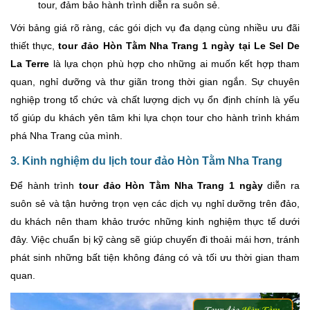
tour, đảm bảo hành trình diễn ra suôn sẻ.
Với bảng giá rõ ràng, các gói dịch vụ đa dạng cùng nhiều ưu đãi
thiết thực,
tour đảo Hòn Tằm Nha Trang 1 ngày tại Le Sel De
La Terre
là lựa chọn phù hợp cho những ai muốn kết hợp tham
quan, nghỉ dưỡng và thư giãn trong thời gian ngắn. Sự chuyên
nghiệp trong tổ chức và chất lượng dịch vụ ổn định chính là yếu
tố giúp du khách yên tâm khi lựa chọn tour cho hành trình khám
phá Nha Trang của mình.
3. Kinh nghiệm du lịch tour đảo Hòn Tằm Nha Trang
Để hành trình
tour đảo Hòn Tằm Nha Trang 1 ngày
diễn ra
suôn sẻ và tận hưởng trọn vẹn các dịch vụ nghỉ dưỡng trên đảo,
du khách nên tham khảo trước những kinh nghiệm thực tế dưới
đây. Việc chuẩn bị kỹ càng sẽ giúp chuyến đi thoải mái hơn, tránh
phát sinh những bất tiện không đáng có và tối ưu thời gian tham
quan.