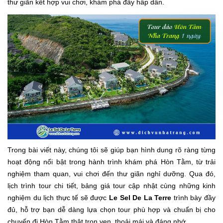
thư giãn kết hợp vui chơi, khám phá đầy hấp dẫn.
Trong bài viết này, chúng tôi sẽ giúp bạn hình dung rõ ràng từng
hoạt động nổi bật trong hành trình khám phá Hòn Tằm, từ trải
nghiệm tham quan, vui chơi đến thư giãn nghỉ dưỡng. Qua đó,
lịch trình tour chi tiết, bảng giá tour cập nhật cùng những kinh
nghiệm du lịch thực tế sẽ được
Le Sel De La Terre
trình bày đầy
đủ, hỗ trợ bạn dễ dàng lựa chọn tour phù hợp và chuẩn bị cho
chuyến đi Hòn Tằm thật trọn vẹn, thoải mái và đáng nhớ.