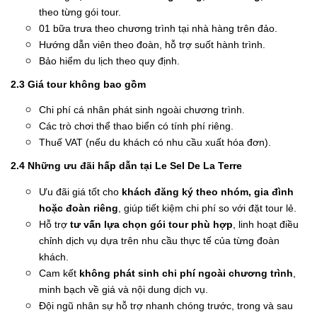
theo từng gói tour.
01 bữa trưa theo chương trình tại nhà hàng trên đảo.
Hướng dẫn viên theo đoàn, hỗ trợ suốt hành trình.
Bảo hiểm du lịch theo quy định.
2.3 Giá tour không bao gồm
Chi phí cá nhân phát sinh ngoài chương trình.
Các trò chơi thể thao biển có tính phí riêng.
Thuế VAT (nếu du khách có nhu cầu xuất hóa đơn).
2.4 Những ưu đãi hấp dẫn tại Le Sel De La Terre
Ưu đãi giá tốt cho
khách đăng ký theo nhóm, gia đình
hoặc đoàn riêng
, giúp tiết kiệm chi phí so với đặt tour lẻ.
Hỗ trợ
tư vấn lựa chọn gói tour phù hợp
, linh hoạt điều
chỉnh dịch vụ dựa trên nhu cầu thực tế của từng đoàn
khách.
Cam kết
không phát sinh chi phí ngoài chương trình
,
minh bạch về giá và nội dung dịch vụ.
Đội ngũ nhân sự hỗ trợ nhanh chóng trước, trong và sau