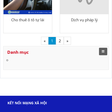
Cho thuê ô tô tự lái
Dịch vụ pháp lý
«
1
2
»
Danh mục
KẾT NỐI MẠNG XÃ HỘI