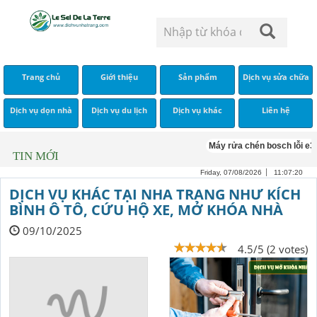
Trang chủ
Giới thiệu
Sản phẩm
Dịch vụ sửa chữa
Dịch vụ dọn nhà
Dịch vụ du lịch
Dịch vụ khác
Liên hệ
Máy rửa chén bosch lỗi e3
TIN MỚI
Friday, 07/08/2026
11:07:20
DỊCH VỤ KHÁC TẠI NHA TRANG NHƯ KÍCH
BÌNH Ô TÔ, CỨU HỘ XE, MỞ KHÓA NHÀ
09/10/2025
4.5/5 (2 votes)