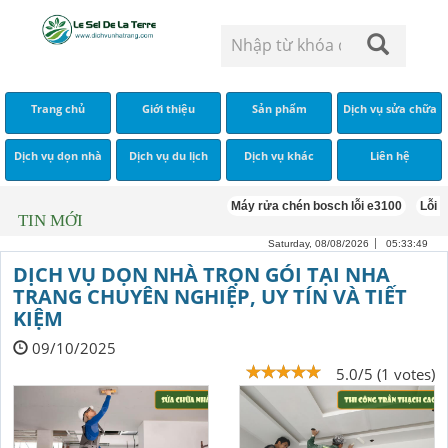
Trang chủ
Giới thiệu
Sản phẩm
Dịch vụ sửa chữa
Dịch vụ dọn nhà
Dịch vụ du lịch
Dịch vụ khác
Liên hệ
Máy rửa chén bosch lỗi e3100
Lỗi e
TIN MỚI
Saturday, 08/08/2026
05:33:49
DỊCH VỤ DỌN NHÀ TRỌN GÓI TẠI NHA
TRANG CHUYÊN NGHIỆP, UY TÍN VÀ TIẾT
KIỆM
09/10/2025
5.0/5 (1 votes)