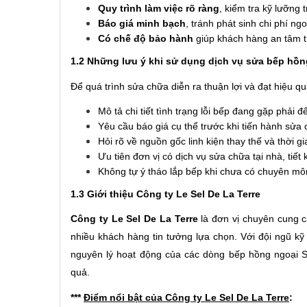
Quy trình làm việc rõ ràng
, kiểm tra kỹ lưỡng 
Báo giá minh bạch
, tránh phát sinh chi phí ng
Có chế độ bảo hành
giúp khách hàng an tâm t
1.2 Những lưu ý khi sử dụng dịch vụ sửa bếp hồ
Để quá trình sửa chữa diễn ra thuận lợi và đạt hiệu q
Mô tả chi tiết tình trạng lỗi bếp đang gặp phải đ
Yêu cầu báo giá cụ thể trước khi tiến hành sửa 
Hỏi rõ về nguồn gốc linh kiện thay thế và thời g
Ưu tiên đơn vị có dịch vụ sửa chữa tại nhà, tiết 
Không tự ý tháo lắp bếp khi chưa có chuyên m
1.3 Giới thiệu Công ty Le Sel De La Terre
Công ty Le Sel De La Terre
là đơn vị chuyên cung 
nhiều khách hàng tin tưởng lựa chọn. Với đội ngũ kỹ 
nguyên lý hoạt động của các dòng bếp hồng ngoại 
quả.
***
Điểm nổi bật của Công ty Le Sel De La Terre
: