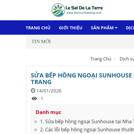
TRANG CHỦ
GIỚI THIỆU
SẢN PHẨM
DỊC
TIN MỚI
Trang Chủ
Dịch v
SỬA BẾP HỒNG NGOẠI SUNHOUSE U
TRANG
14/01/2026
- 1
Danh mục
1. Sửa bếp hồng ngoại Sunhouse tại Nha T
2. Các lỗi bếp hồng ngoại Sunhouse thườ