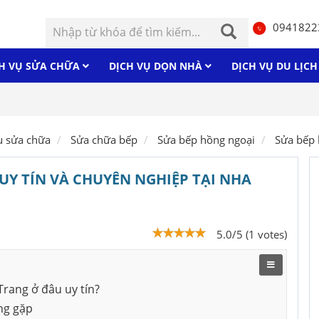
0941822
H VỤ SỬA CHỮA
DỊCH VỤ DỌN NHÀ
DỊCH VỤ DU LỊC
Máy 
ụ sửa chữa
Sửa chữa bếp
Sửa bếp hồng ngoại
Sửa bếp 
Y TÍN VÀ CHUYÊN NGHIỆP TẠI NHA
5.0/5 (1 votes)
rang ở đâu uy tín?
ng gặp