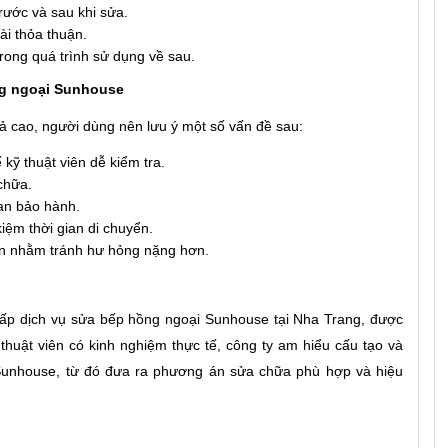
trước và sau khi sửa.
oài thỏa thuận.
rong quá trình sử dụng về sau.
ng ngoại Sunhouse
uả cao, người dùng nên lưu ý một số vấn đề sau:
ể kỹ thuật viên dễ kiểm tra.
chữa.
ian bảo hành.
kiệm thời gian di chuyển.
ôn nhằm tránh hư hỏng nặng hơn.
cấp dịch vụ sửa bếp hồng ngoại Sunhouse tại Nha Trang, được
thuật viên có kinh nghiệm thực tế, công ty am hiểu cấu tạo và
Sunhouse, từ đó đưa ra phương án sửa chữa phù hợp và hiệu