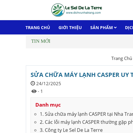
TRANG CHỦ
GIỚI THIỆU
SẢN PHẨM
DỊC
TIN MỚI
Trang Chủ
SỬA CHỮA MÁY LẠNH CASPER UY T
24/12/2025
- 1
Danh mục
1. Sửa chữa máy lạnh CASPER tại Nha Tran
2. Các lỗi máy lạnh CASPER thường gặp p
3. Công ty Le Sel De La Terre