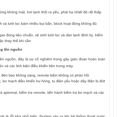
 không mát, hơi lạnh thổi ra yếu, phải hạ nhiệt độ rất thấp
h và lưới lọc bám nhiều bụi bẩn, block hoạt động không đủ
as đúng tiêu chuẩn, vệ sinh lưới lọc và dàn lạnh định kỳ, kiểm
ặc thay thế khi cần
ng lên nguồn
n nguồn, đây là sự cố nghiêm trọng gây gián đoạn hoàn toàn
ện và các linh kiện điều khiển bên trong máy.
 đèn báo không sáng, remote bấm không có phản hồi
, bo mạch điều khiển hư hỏng, tụ điện yếu hoặc dây điện bị đứt
à aptomat, kiểm tra remote, tiến hành kiểm tra bo mạch và các
 là lỗi khá phổ biến, thường xảy ra khi hệ thống thoát nước