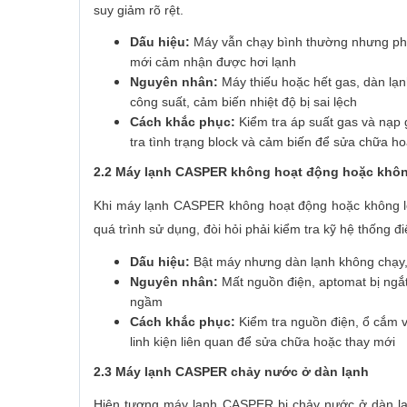
suy giảm rõ rệt.
Dấu hiệu:
Máy vẫn chạy bình thường nhưng phòng
mới cảm nhận được hơi lạnh
Nguyên nhân:
Máy thiếu hoặc hết gas, dàn lạn
công suất, cảm biến nhiệt độ bị sai lệch
Cách khắc phục:
Kiểm tra áp suất gas và nạp g
tra tình trạng block và cảm biến để sửa chữa ho
2.2 Máy lạnh CASPER không hoạt động hoặc khô
Khi máy lạnh CASPER không hoạt động hoặc không lê
quá trình sử dụng, đòi hỏi phải kiểm tra kỹ hệ thống đi
Dấu hiệu:
Bật máy nhưng dàn lạnh không chạy,
Nguyên nhân:
Mất nguồn điện, aptomat bị ngắt
ngầm
Cách khắc phục:
Kiểm tra nguồn điện, ổ cắm v
linh kiện liên quan để sửa chữa hoặc thay mới
2.3 Máy lạnh CASPER chảy nước ở dàn lạnh
Hiện tượng máy lạnh CASPER bị chảy nước ở dàn lạnh