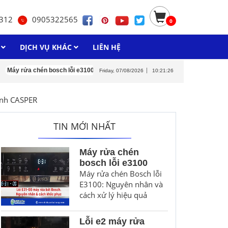
312
0905322565
0
H
DỊCH VỤ KHÁC
LIÊN HỆ
ửa chén bosch lỗi e3100
Lỗi e2 máy rửa chén junger
Máy rửa chén bosch 
Friday, 07/08/2026
10:21:28
ạnh CASPER
TIN MỚI NHẤT
Máy rửa chén
bosch lỗi e3100
Máy rửa chén Bosch lỗi
E3100: Nguyên nhân và
cách xử lý hiệu quả
Lỗi e2 máy rửa