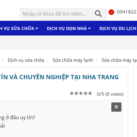
0941822
H VỤ SỬA CHỮA
DỊCH VỤ DỌN NHÀ
DỊCH VỤ DU LỊC
Máy r
Dịch vụ sửa chữa
Sửa chữa máy lạnh
Sửa chữa máy l
ÍN VÀ CHUYÊN NGHIỆP TẠI NHA TRANG
0/5 (0 votes)
g ở đâu uy tín?
hải