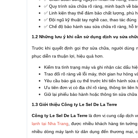
✅ Quy trình sửa chữa rõ ràng, minh bạch về b
✅ Linh kiện thay thế đảm bảo chất lượng, phù
✅ Đội ngũ kỹ thuật tay nghề cao, thao tác đúng 
✅ Chế độ bảo hành sau sửa chữa rõ ràng, hỗ trợ 
1.2 Những lưu ý khi cần sử dụng dịch vụ sửa ch
Trước khi quyết định gọi thợ sửa chữa, người dùng 
phục diễn ra thuận lợi, hiệu quả hơn.
Kiểm tra tình trạng máy và ghi nhận các dấu hiệ
Trao đổi rõ ràng về lỗi máy, thời gian hư hỏng v
Yêu cầu báo giá cụ thể trước khi tiến hành sửa
Ưu tiên đơn vị có địa chỉ rõ ràng, thông tin liên
Giữ lại phiếu bảo hành hoặc thông tin sửa chữa 
1.3 Giới thiệu Công ty Le Sel De La Terre
Công ty Le Sel De La Terre
là đơn vị cung cấp dịch 
lạnh tại Nha Trang
, được nhiều khách hàng tin tưởng 
nhiều dòng máy lạnh từ dân dụng đến thương mại, côn