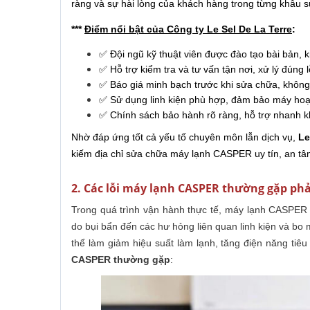
ràng và sự hài lòng của khách hàng trong từng khâu 
***
Điểm nổi bật của Công ty Le Sel De La Terre
:
✅ Đội ngũ kỹ thuật viên được đào tạo bài bản, 
✅ Hỗ trợ kiểm tra và tư vấn tận nơi, xử lý đúng l
✅ Báo giá minh bạch trước khi sửa chữa, không 
✅ Sử dụng linh kiện phù hợp, đảm bảo máy hoạt
✅ Chính sách bảo hành rõ ràng, hỗ trợ nhanh k
Nhờ đáp ứng tốt cả yếu tố chuyên môn lẫn dịch vụ,
Le
kiếm địa chỉ sửa chữa máy lạnh CASPER uy tín, an tâm
2. Các lỗi máy lạnh CASPER thường gặp phả
Trong quá trình vận hành thực tế, máy lạnh CASPER c
do bụi bẩn đến các hư hỏng liên quan linh kiện và bo 
thể làm giảm hiệu suất làm lạnh, tăng điện năng tiêu 
CASPER thường gặp
: