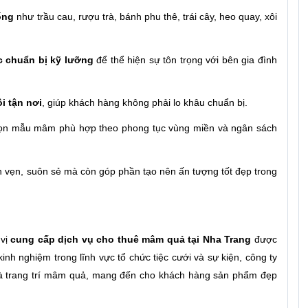
ống
như trầu cau, rượu trà, bánh phu thê, trái cây, heo quay, xôi
c chuẩn bị kỹ lưỡng
để thể hiện sự tôn trọng với bên gia đình
ồi tận nơi
, giúp khách hàng không phải lo khâu chuẩn bị.
họn mẫu mâm phù hợp theo phong tục vùng miền và ngân sách
rọn vẹn, suôn sẻ mà còn góp phần tạo nên ấn tượng tốt đẹp trong
 vị
cung cấp dịch vụ cho thuê mâm quả tại Nha Trang
được
nh nghiệm trong lĩnh vực tổ chức tiệc cưới và sự kiện, công ty
ị và trang trí mâm quả, mang đến cho khách hàng sản phẩm đẹp