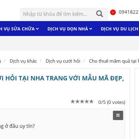
0941822
H VỤ SỬA CHỮA
DỊCH VỤ DỌN NHÀ
DỊCH VỤ DU LỊC
Máy
ủ
Dịch vụ khác
Dịch vụ cưới hỏi
Cho thuê mâm quả tại 
 HỎI TẠI NHA TRANG VỚI MẪU MÃ ĐẸP,
0/5 (0 votes)
g ở đâu uy tín?