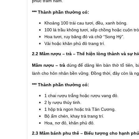
phúc trăm năm.
*** Thành phần thường có:
Khoảng 100 trái cau tươi, đều, xanh bóng.
100 lá trầu không tươi, xếp chồng hoặc cuộn trò
Hoa tươi, ruy băng đỏ và chữ “Song Hỷ”.
Vải hoặc khăn phủ đỏ trang trí.
2.2 Mâm rượu – trà – Thể hiện lòng thành và sự hi
Mâm rượu – trà
dùng để dâng lên bàn thờ tổ tiên, b
lành cho hôn nhân bền vững. Đồng thời, đây còn là nghi
*** Thành phần thường có:
1 chai rượu trắng hoặc rượu vang đỏ.
2 ly rượu thủy tinh.
1 hộp trà ngon hoặc trà Tân Cương.
Bộ ấm chén, khay trà trang trí.
Hoa, nơ đỏ, khăn phủ đỏ.
2.3 Mâm bánh phu thê – Biểu tượng cho hạnh phú