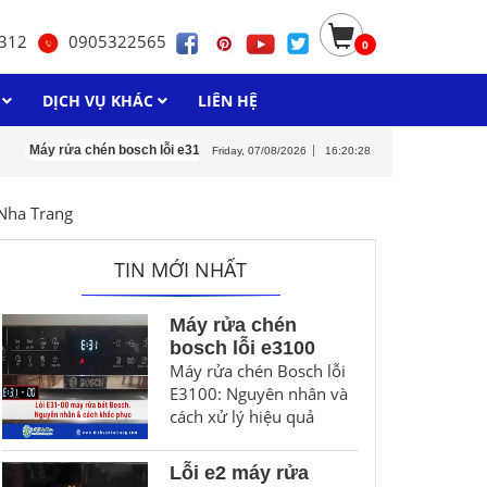
312
0905322565
0
H
DỊCH VỤ KHÁC
LIÊN HỆ
 rửa chén bosch lỗi e3100
Lỗi e2 máy rửa chén junger
Máy rửa chén bosc
Friday, 07/08/2026
16:20:29
Nha Trang
TIN MỚI NHẤT
Máy rửa chén
bosch lỗi e3100
Máy rửa chén Bosch lỗi
E3100: Nguyên nhân và
cách xử lý hiệu quả
Lỗi e2 máy rửa