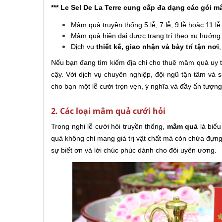
*** Le Sel De La Terre cung cấp đa dạng các gói 
Mâm quả truyền thống 5 lễ, 7 lễ, 9 lễ hoặc 11 l
Mâm quả hiện đại được trang trí theo xu hướng 
Dịch vụ
thiết kế, giao nhận và bày trí tận nơi
Nếu bạn đang tìm kiếm địa chỉ cho thuê mâm quả uy t
cậy. Với dịch vụ chuyên nghiệp, đội ngũ tận tâm và
cho bạn một lễ cưới trọn vẹn, ý nghĩa và đầy ấn tượng
2. Các loại mâm quả cưới hỏi
Trong nghi lễ cưới hỏi truyền thống,
mâm quả
là biểu
quả không chỉ mang giá trị vật chất mà còn chứa đựng 
sự biết ơn và lời chúc phúc dành cho đôi uyên ương.