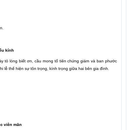
n.
ếu kính
ày tỏ lòng biết ơn, cầu mong tổ tiên chứng giám và ban phước
 lễ thể hiện sự tôn trọng, kính trọng giữa hai bên gia đình.
c viên mãn