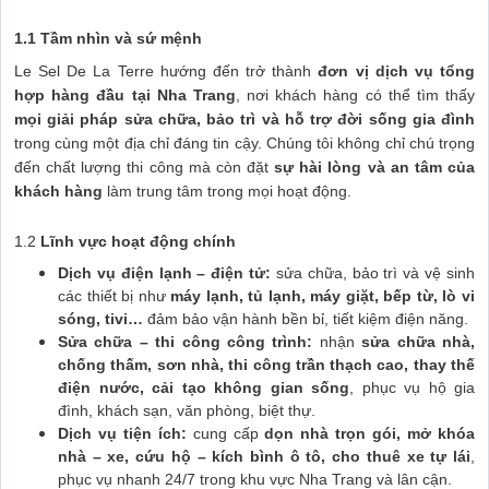
1.1 Tầm nhìn và sứ mệnh
Le Sel De La Terre hướng đến trở thành
đơn vị dịch vụ tổng
hợp hàng đầu tại Nha Trang
, nơi khách hàng có thể tìm thấy
mọi giải pháp sửa chữa, bảo trì và hỗ trợ đời sống gia đình
trong cùng một địa chỉ đáng tin cậy. Chúng tôi không chỉ chú trọng
đến chất lượng thi công mà còn đặt
sự hài lòng và an tâm của
khách hàng
làm trung tâm trong mọi hoạt động.
1.2
Lĩnh vực hoạt động chính
Dịch vụ điện lạnh – điện tử:
sửa chữa, bảo trì và vệ sinh
các thiết bị như
máy lạnh, tủ lạnh, máy giặt, bếp từ, lò vi
sóng, tivi…
đảm bảo vận hành bền bỉ, tiết kiệm điện năng.
Sửa chữa – thi công công trình:
nhận
sửa chữa nhà,
chống thấm, sơn nhà, thi công trần thạch cao, thay thế
điện nước, cải tạo không gian sống
, phục vụ hộ gia
đình, khách sạn, văn phòng, biệt thự.
Dịch vụ tiện ích:
cung cấp
dọn nhà trọn gói, mở khóa
nhà – xe, cứu hộ – kích bình ô tô, cho thuê xe tự lái
,
phục vụ nhanh 24/7 trong khu vực Nha Trang và lân cận.