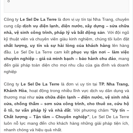
Công ty
Le Sel De La Terre
là đơn vị uy tín tại Nha Trang, chuyên
cung cấp
dịch vụ điện lạnh, điện nước, xây dựng – sửa chữa
nhà, vệ sinh công trình, pháp lý và bất động sản
. Với đội ngũ
kỹ thuật viên và chuyên viên giàu kinh nghiệm, chúng tôi luôn đặt
chất lượng, uy tín và sự hài lòng của khách hàng
lên hàng
đầu. Le Sel De La Terre cam kết
phục vụ tận nơi – làm việc
chuyên nghiệp – giá cả minh bạch – bảo hành chu đáo
, mang
đến giải pháp toàn diện cho mọi nhu cầu của gia đình và doanh
nghiệp
Công ty
Le Sel De La Terre
là đơn vị uy tín tại
TP. Nha Trang,
Khánh Hòa
, hoạt động trong nhiều lĩnh vực dịch vụ dân dụng và
thương mại như
sửa chữa điện lạnh – điện nước, vệ sinh nhà
cửa, chống thấm – sơn sửa công trình, cho thuê xe, cứu hộ
ô tô, tư vấn pháp lý và nhà đất
. Với phương châm
“Uy tín –
Chất lượng – Tận tâm – Chuyên nghiệp”
, Le Sel De La Terre
luôn nỗ lực mang đến cho khách hàng những giải pháp tiện ích,
nhanh chóng và hiệu quả nhất.