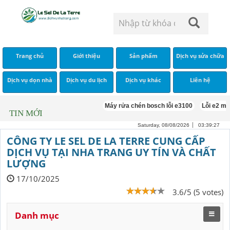
Trang chủ
Giới thiệu
Sản phẩm
Dịch vụ sửa chữa
Dịch vụ dọn nhà
Dịch vụ du lịch
Dịch vụ khác
Liên hệ
Máy rửa chén bosch lỗi e3100
Lỗi e2 máy
TIN MỚI
Saturday, 08/08/2026
03:39:27
CÔNG TY LE SEL DE LA TERRE CUNG CẤP
DỊCH VỤ TẠI NHA TRANG UY TÍN VÀ CHẤT
LƯỢNG
17/10/2025
3.6/5 (5 votes)
Danh mục