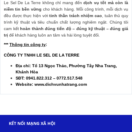
Le Sel De La Terre không chỉ mang đến
dịch vụ tốt mà còn là
niềm tin bền vững
cho khách hàng. Mỗi công trình, mỗi dịch vụ
đều được thực hiện với
tinh thần trách nhiệm cao
, tuân thủ quy
trình kỹ thuật và tiêu chuẩn chất lượng nghiêm ngặt. Chúng tôi
cam kết
hoàn thành đúng tiến độ – đúng kỹ thuật – đúng giá
trị
để khách hàng luôn an tâm và hài lòng tuyệt đối.
***
Thông tin công ty
:
CÔNG TY TNHH LE SEL DE LA TERRE
Địa chỉ: Tổ 13 Ngọc Thảo, Phường Tây Nha Trang,
Khánh Hòa
SĐT: 0941.822.312 – 0772.517.548
Website: www.dichvunhatrang.com
KẾT NỐI MẠNG XÃ HỘI